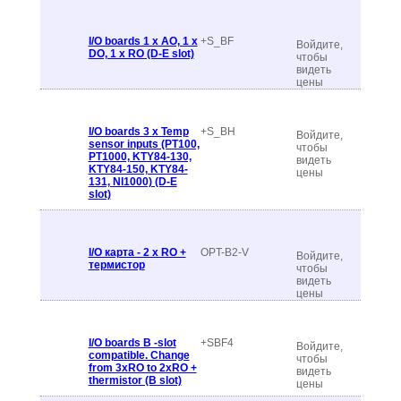
I/O boards 1 x AO, 1 x
+S_BF
Войдите,
DO, 1 x RO (D-E slot)
чтобы
видеть
цены
I/O boards 3 x Temp
+S_BH
Войдите,
sensor inputs (PT100,
чтобы
PT1000, KTY84-130,
видеть
KTY84-150, KTY84-
цены
131, NI1000) (D-E
slot)
I/O карта - 2 x RO +
OPT-B2-V
Войдите,
термистор
чтобы
видеть
цены
I/O boards B -slot
+SBF4
Войдите,
compatible. Change
чтобы
from 3xRO to 2xRO +
видеть
thermistor (B slot)
цены