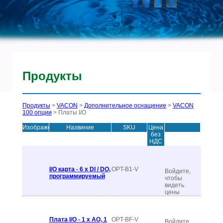
Продукты
Продукты
>
VACON
>
Дополнительное оснащение
>
VACON
100 опции
> Платы I/O
Изображение
Hазвиние
SKU
Цена
без
НДС
I/O карта - 6 x DI / DO,
OPT-B1-V
Войдите,
программируемый
чтобы
видеть
цены
Плата I/O - 1 x AO, 1
OPT-BF-V
Войдите,