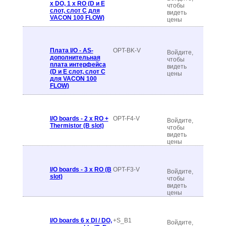
x DO, 1 x RO (D и E
чтобы
слот, слот C для
видеть
VACON 100 FLOW)
цены
Плата I/O - AS-
OPT-BK-V
Войдите,
дополнительная
чтобы
плата интерфейса
видеть
(D и E слот, слот C
цены
для VACON 100
FLOW)
I/O boards - 2 x RO +
OPT-F4-V
Войдите,
Thermistor (B slot)
чтобы
видеть
цены
I/O boards - 3 x RO (B
OPT-F3-V
Войдите,
slot)
чтобы
видеть
цены
I/O boards 6 x DI / DO,
+S_B1
Войдите,