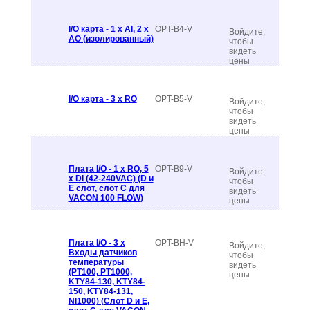
I/O карта - 1 x AI, 2 x
OPT-B4-V
Войдите,
AO (изолированный)
чтобы
видеть
цены
I/O карта - 3 x RO
OPT-B5-V
Войдите,
чтобы
видеть
цены
Плата I/O - 1 x RO, 5
OPT-B9-V
Войдите,
x DI (42-240VAC) (D и
чтобы
E слот, слот C для
видеть
VACON 100 FLOW)
цены
Плата I/O - 3 x
OPT-BH-V
Войдите,
Входы датчиков
чтобы
температуры
видеть
(PT100, PT1000,
цены
KTY84-130, KTY84-
150, KTY84-131,
NI1000) (Слот D и E,