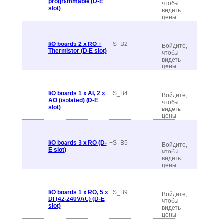
programmable (D-E
чтобы
slot)
видеть
цены
I/O boards 2 x RO +
+S_B2
Войдите,
Thermistor (D-E slot)
чтобы
видеть
цены
I/O boards 1 x AI, 2 x
+S_B4
Войдите,
AO (isolated) (D-E
чтобы
slot)
видеть
цены
I/O boards 3 x RO (D-
+S_B5
Войдите,
E slot)
чтобы
видеть
цены
I/O boards 1 x RO, 5 x
+S_B9
Войдите,
DI (42-240VAC) (D-E
чтобы
slot)
видеть
цены