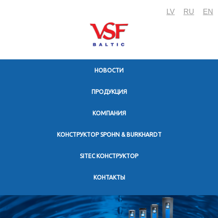
LV
RU
EN
HОВОСТИ
ПРОДУКЦИЯ
KОМПАНИЯ
КОНСТРУКТОР SPOHN & BURKHARDT
SITEC КОНСТРУКТОР
KОНТАКТЫ