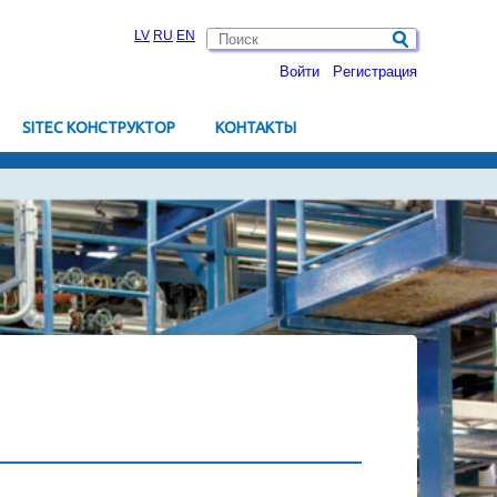
LV
RU
EN
Войти
Pегистрация
SITEC КОНСТРУКТОР
KОНТАКТЫ