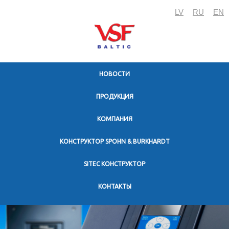
LV
RU
EN
HОВОСТИ
ПРОДУКЦИЯ
KОМПАНИЯ
КОНСТРУКТОР SPOHN & BURKHARDT
SITEC КОНСТРУКТОР
KОНТАКТЫ