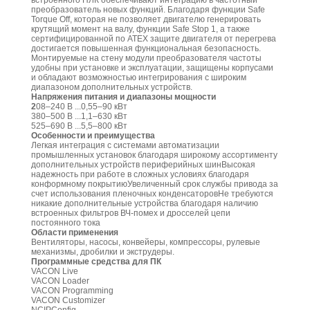
встроенного ПЛК обеспечивают интеграцию в частотный
преобразователь новых функций. Благодаря функции Safe
Torque Off, которая не позволяет двигателю генерировать
крутящий момент на валу, функции Safe Stop 1, а также
сертифицированной по АТЕХ защите двигателя от перегрева
достигается повышенная функциональная безопасность.
Монтируемые на стену модули преобразователя частоты
удобны при установке и эксплуатации, защищены корпусами
и обладают возможностью интегрирования с широким
диапазоном дополнительных устройств.
Напряжения питания и диапазоны мощности
2
08–240 В ...0,55–90 кВт
380–500 В ...1,1–630 кВт
525–690 В ...5,5–800 кВт
Особенности и преимущества
Легкая интеграция с системами автоматизации
промышленных установок благодаря широкому ассортименту
дополнительных устройств периферийных шинВысокая
надежность при работе в сложных условиях благодаря
конформному покрытиюУвеличенный срок службы привода за
счет использования пленочных конденсаторовНе требуются
никакие дополнительные устройства благодаря наличию
встроенных фильтров ВЧ-помех и дросселей цепи
постоянного тока
Области применения
Вентиляторы, насосы, конвейеры, компрессоры, рулевые
механизмы, дробилки и экструдеры.
Программные средства для ПК
VACON Live
VACON Loader
VACON Programming
VACON Customizer