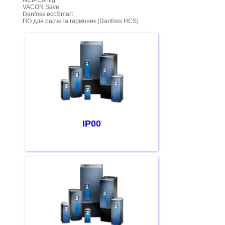
NCIPConfig
VACON Save
Danfoss ecoSmart
ПО для расчета гармоник (Danfoss HCS)
IP00