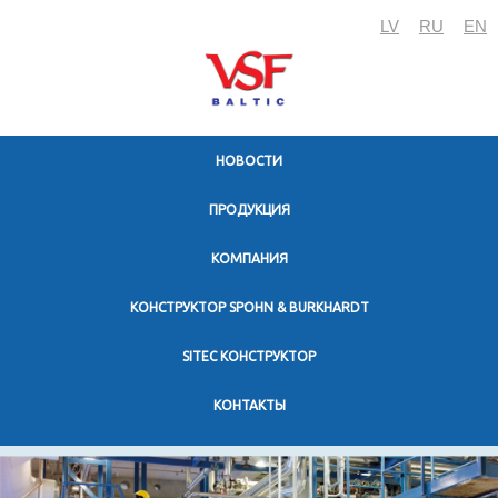
LV
RU
EN
HОВОСТИ
ПРОДУКЦИЯ
KОМПАНИЯ
КОНСТРУКТОР SPOHN & BURKHARDT
SITEC КОНСТРУКТОР
KОНТАКТЫ