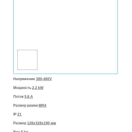
Напряжение
380-480V
Мощность
2,2 kW
Поток
5,6 A
Размер рамки
MR4
IP
21
Размер
128x328x190 мм
Вес
6 kg