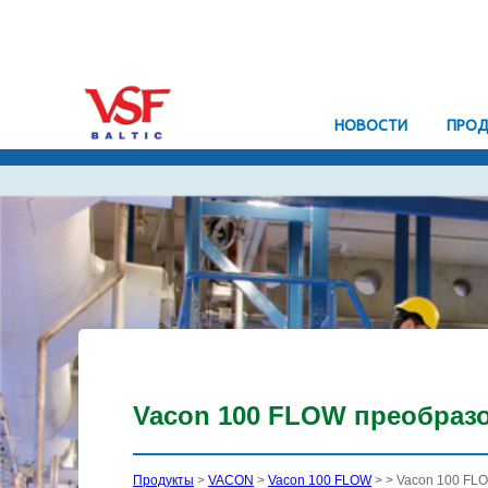
HОВОСТИ
ПРОД
Vacon 100 FLOW преобразо
Продукты
>
VACON
>
Vacon 100 FLOW
>
> Vacon 100 FL