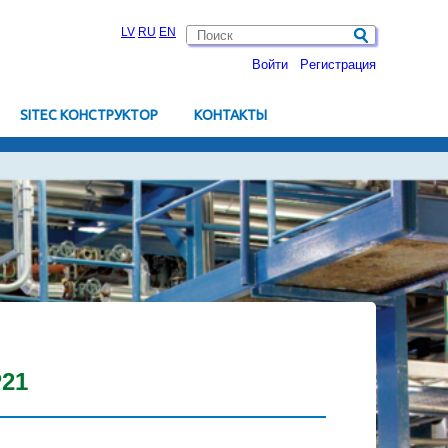
LV
RU
EN
Войти
Pегистрация
SITEC КОНСТРУКТОР
KОНТАКТЫ
P21