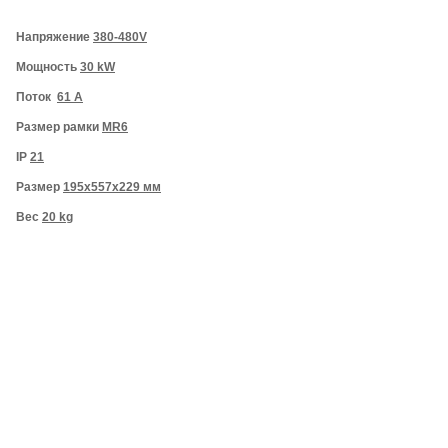
Напряжение
380-480V
Мощность
30 kW
Поток
61 A
Размер рамки
MR6
IP
21
Размер
195x557x229 мм
Вес
20 kg