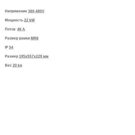
Напряжение
380-480V
Мощность
22 kW
Поток
46 A
Размер рамки
MR6
IP
54
Размер
195x557x229 мм
Вес
20 kg