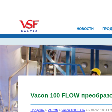
HОВОСТИ
ПРОД
Vacon 100 FLOW преобразо
Продукты
>
VACON
>
Vacon 100 FLOW
>
> Vacon 100 FL