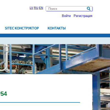
LV
RU
EN
Войти
Pегистрация
SITEC КОНСТРУКТОР
KОНТАКТЫ
P54