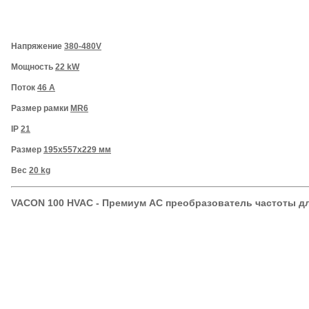
Напряжение
380-480V
Мощность
22
kW
Поток
46 A
Размер рамки
MR6
IP
21
Размер
195x557x229 мм
Вес
20 kg
VACON 100 HVAC - Премиум AC
преобразователь частоты дл