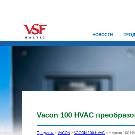
HОВОСТИ
ПРОД
Vacon 100 HVAC преобразов
Продукты
>
VACON
>
VACON 100 HVAC
>
> Vacon 100 H