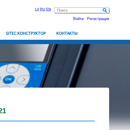
LV
RU
EN
Войти
Pегистрация
SITEC КОНСТРУКТОР
KОНТАКТЫ
21