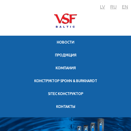
LV
RU
EN
HОВОСТИ
ПРОДУКЦИЯ
KОМПАНИЯ
КОНСТРУКТОР SPOHN & BURKHARDT
SITEC КОНСТРУКТОР
KОНТАКТЫ