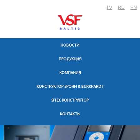
LV
RU
EN
HОВОСТИ
ПРОДУКЦИЯ
KОМПАНИЯ
КОНСТРУКТОР SPOHN & BURKHARDT
SITEC КОНСТРУКТОР
KОНТАКТЫ