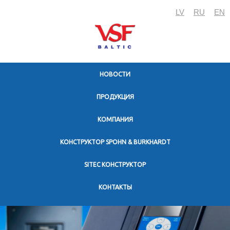
LV
RU
EN
HОВОСТИ
ПРОДУКЦИЯ
KОМПАНИЯ
КОНСТРУКТОР SPOHN & BURKHARDT
SITEC КОНСТРУКТОР
KОНТАКТЫ