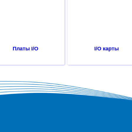
Платы I/O
I/O карты