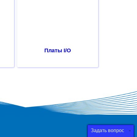
Платы I/O
Задать вопрос
-