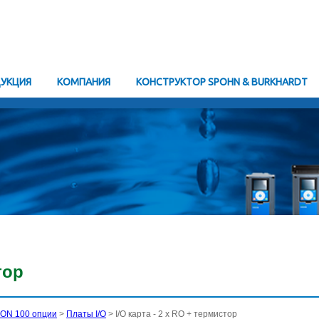
УКЦИЯ
KОМПАНИЯ
КОНСТРУКТОР SPOHN & BURKHARDT
тор
ON 100 опции
>
Платы I/O
> I/O карта - 2 x RO + термистор