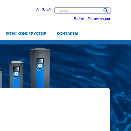
LV
RU
EN
Войти
Pегистрация
SITEC КОНСТРУКТОР
KОНТАКТЫ