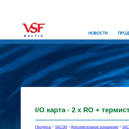
HОВОСТИ
ПРОД
I/O карта - 2 x RO + термис
Продукты
>
VACON
>
Дополнительное оснащение
>
VAC