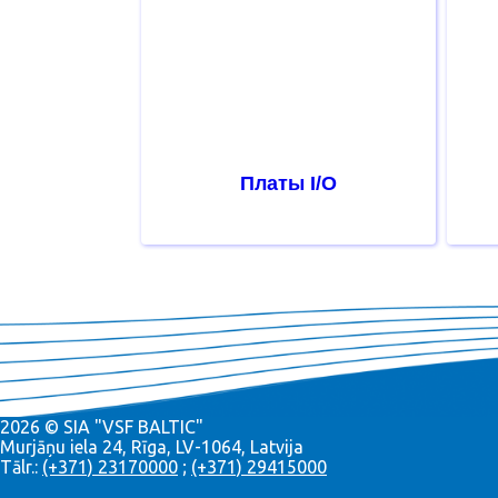
Платы I/O
2026 © SIA "VSF BALTIC"
Murjāņu iela 24, Rīga, LV-1064, Latvija
Tālr.:
(+371) 23170000
;
(+371) 29415000