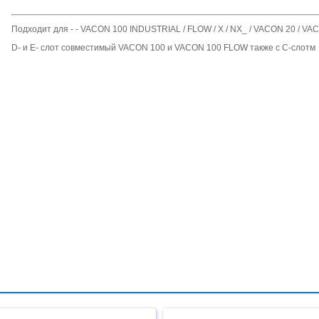
Подходит для - - VACON 100 INDUSTRIAL / FLOW / X / NX_ / VACON 20 / VA
D- и E- слот совместимый VACON 100 и VACON 100 FLOW также с C-слотм