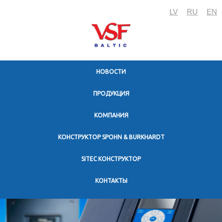
LV
RU
EN
HОВОСТИ
ПРОДУКЦИЯ
KОМПАНИЯ
КОНСТРУКТОР SPOHN & BURKHARDT
SITEC КОНСТРУКТОР
KОНТАКТЫ